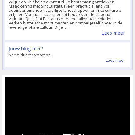
P&O Ferries - Overtocht Engeland
Stekelbos.nl
Warschau Reizen
Weekendje weg
Blogs over Vakanties
Introductie tot Sint-Eustatius
Wil jij een unieke en avontuurlijke bestemming ontdekken?
Maak kennis met Sint Eustatius, een prachtig eiland vol
adembenemende natuurlijke landschappen en rijke culturele
erfgoed. Van ruige kustlijnen tot heuvels en de slapende
vulkaan, Quill, Sint Eustatius heeft het allemaal te bieden.
Verken historische monumenten en dompel jezelf onder in de
levendige lokale cultuur. Of je […]
Lees meer
Jouw blog hier?