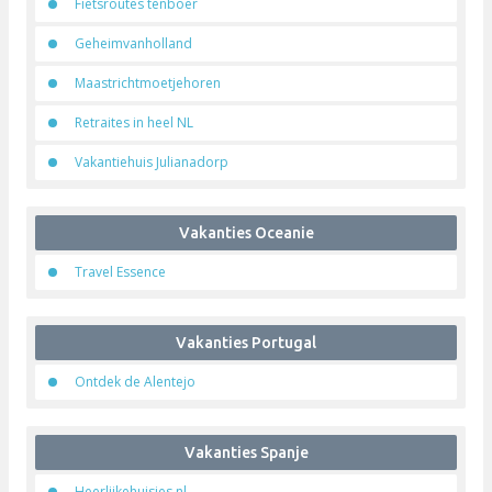
Vakanties Italie
Agriturismo Toscane
Gardameer.com
Vakanties Nederland
Camping de Witte Molen
Fieramsterdam
Fietsroutes tenboer
Geheimvanholland
Maastrichtmoetjehoren
Retraites in heel NL
Vakantiehuis Julianadorp