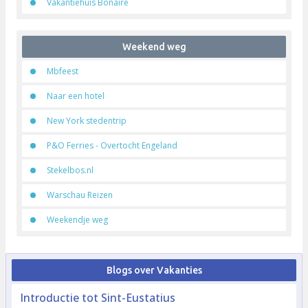
Vakantiespanje.nl
Vakantievilla Spanje - Taha.nl
Vakanties Turkije
Eftalia Splash Resort
Vliegtickets Turkije
Vakanties Z. America
Vakantiehuis Bonaire
Weekend weg
Mbfeest
Naar een hotel
New York stedentrip