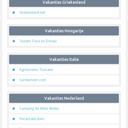
Boerderijvakanties
Survivallen in de Ardennen - Rocks 'n Rivers
Vakanties Frankrijk
Camping Les Acacias
Soul Quest reizen
Vakantiehuisje zuid Frankrijk
Vakanties Griekenland
Griekenland.net
Vakanties Hongarije
Tussen Tisza en Donau