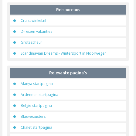
Spiritofassisi
Vakantiehuizen.startplezier.nl
Vakantieinhetzuiden
Reis benodigdheden
Adviezen en vakantietips
Dakkofferverhuur
Reisbureaus
Cruisewinkel.nl
D-reizen vakanties
Grotescheur
Scandinavian Dreams - Wintersport in Noorwegen