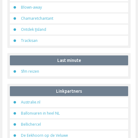
Avontuurlijke vakantie
Aktieve meezeilvakantie
Blown-away
Chamaretchantant
Ontdek IJsland
Trackisan